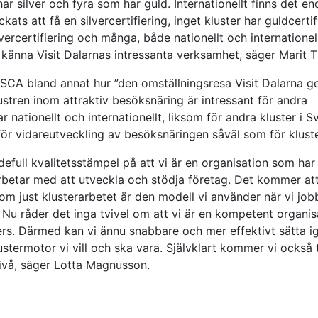
r silver och fyra som har guld. Internationellt finns det end
ts att få en silvercertifiering, inget kluster har guldcertif
vercertifiering och många, både nationellt och internationell
t känna Visit Dalarnas intressanta verksamhet, säger
Marit 
 ESCA bland annat hur ”den omställningsresa Visit Dalarna ge
stren inom attraktiv besöksnäring är intressant för andra
nationellt och internationellt, liksom för andra kluster i Sv
 för vidareutveckling av besöksnäringen såväl som för klust
rdefull kvalitetsstämpel på att vi är en organisation som h
etar med att utveckla och stödja företag. Det kommer att
som just klusterarbetet är den modell vi använder när vi jo
 Nu råder det inga tvivel om att vi är en kompetent organi
ers. Därmed kan vi ännu snabbare och mer effektivt sätta i
stermotor vi vill och ska vara. Självklart kommer vi också 
ivå, säger Lotta Magnusson.