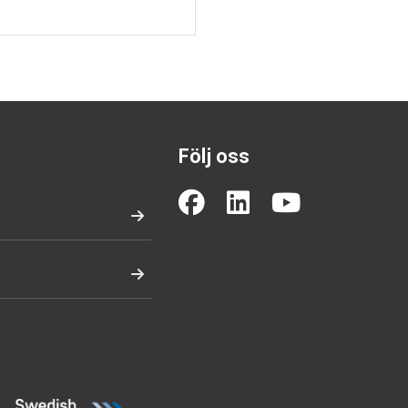
Följ oss
(opens in a new
(opens in a
(opens i