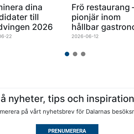
inera dina
Frö restaurang 
idater till
pionjär inom
dvingen 2026
hållbar gastron
06-22
2026-06-12
å nyheter, tips och inspiratio
merera på vårt nyhetsbrev för Dalarnas besöksn
PRENUMERERA