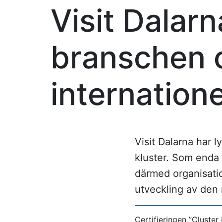
Visit Dalar
branschen
internatione
Visit Dalarna har l
kluster. Som enda o
därmed organisatio
utveckling av den
Certifieringen ”Cluste