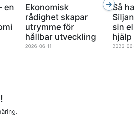
– en
Ekonomisk
Så h
rådighet skapar
Silja
omi
utrymme för
sin e
hållbar utveckling
hjälp
2026-06-11
2026-06
n!
äring.