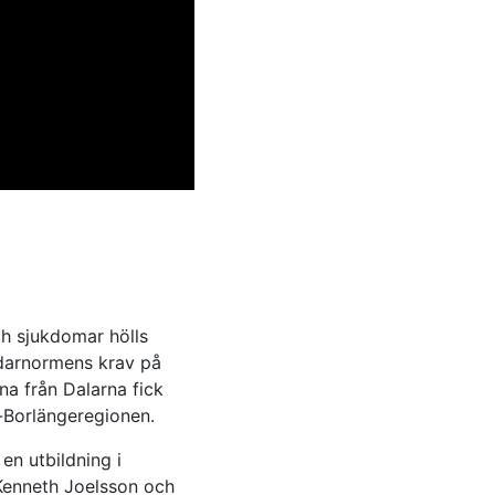
.
h sjukdomar hölls
ledarnormens krav på
na från Dalarna fick
lu-Borlängeregionen.
en utbildning i
 Kenneth Joelsson och