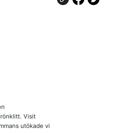
en
önklitt. Visit
sammans utökade vi