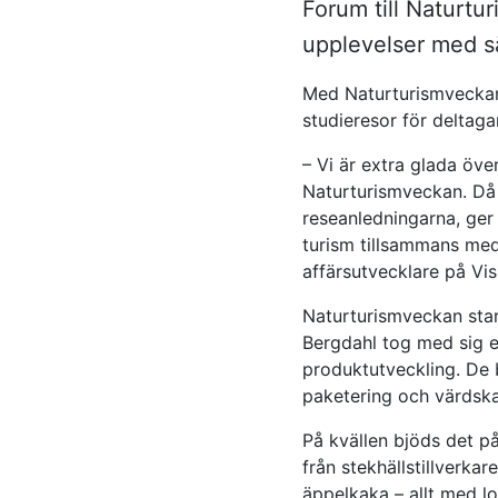
Forum till Naturtu
upplevelser med sä
Med Naturturismveckan f
studieresor för deltaga
– Vi är extra glada öve
Naturturismveckan. Då 
reseanledningarna, ger 
turism tillsammans med
affärsutvecklare på Vi
Naturturismveckan star
Bergdahl tog med sig e
produktutveckling. De 
paketering och värdsk
På kvällen bjöds det p
från stekhällstillverkar
äppelkaka – allt med lo