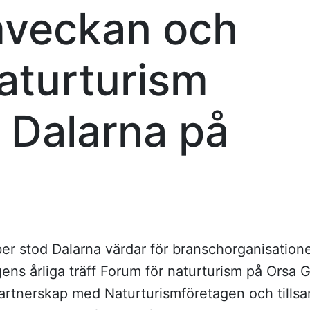
mveckan och
aturturism
 Dalarna på
r stod Dalarna värdar för branschorganisation
ns årliga träff Forum för naturturism på Orsa Gr
partnerskap med Naturturismföretagen och till