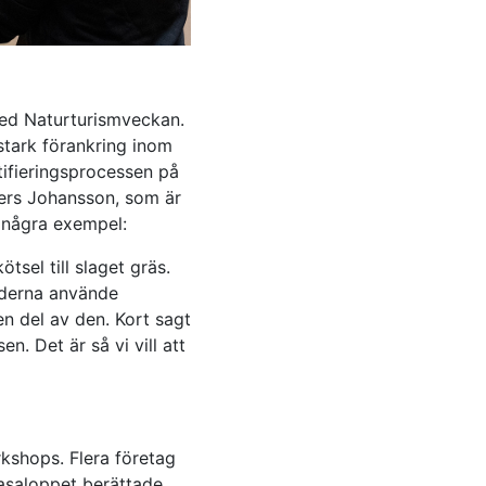
d med Naturturismveckan.
 stark förankring inom
tifieringsprocessen på
ers Johansson, som är
 några exempel:
sel till slaget gräs.
iderna använde
n del av den. Kort sagt
n. Det är så vi vill att
rkshops. Flera företag
asaloppet berättade