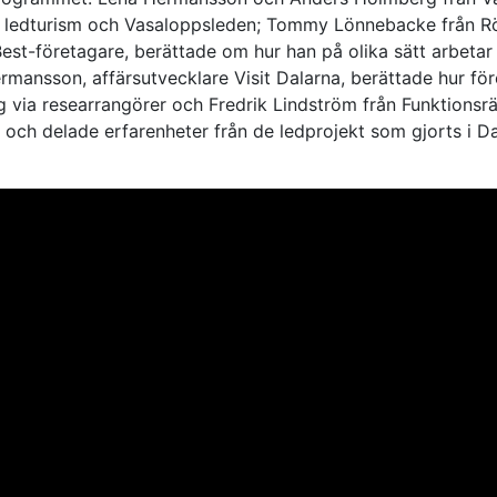
 ledturism och Vasaloppsleden; Tommy Lönnebacke från Rö
 Best-företagare, berättade om hur han på olika sätt arbeta
mansson, affärsutvecklare Visit Dalarna, berättade hur fö
ing via researrangörer och Fredrik Lindström från Funktionsrä
ch delade erfarenheter från de ledprojekt som gjorts i D