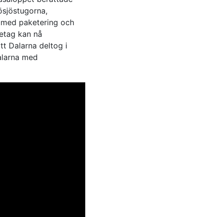
sjöstugorna,
r med paketering och
retag kan nå
tt Dalarna deltog i
alarna med