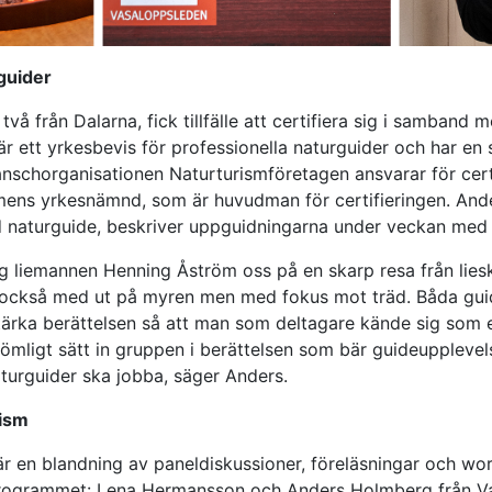
guider
 två från Dalarna, fick tillfälle att certifiera sig i samban
är ett yrkesbevis för professionella naturguider och har en
anschorganisationen Naturturismföretagen ansvarar för cer
mens yrkesnämnd, som är huvudman för certifieringen. And
ad naturguide, beskriver uppguidningarna under veckan med
g liemannen Henning Åström oss på en skarp resa från liesköt
s också med ut på myren men med fokus mot träd. Båda gu
stärka berättelsen så att man som deltagare kände sig som e
dömligt sätt in gruppen i berättelsen som bär guideupplevelse
aturguider ska jobba, säger Anders.
rism
är en blandning av paneldiskussioner, föreläsningar och wo
 programmet: Lena Hermansson och Anders Holmberg från V