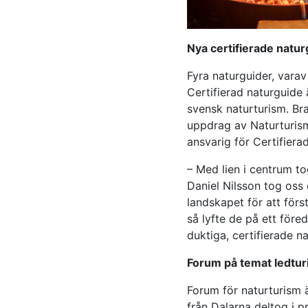
Nya certifierade natur
Fyra naturguider, varav
Certifierad naturguide 
svensk naturturism. Br
uppdrag av Naturturis
ansvarig för Certifier
– Med lien i centrum to
Daniel Nilsson tog os
landskapet för att för
så lyfte de på ett före
duktiga, certifierade n
Forum på temat ledtu
Forum för naturturism 
från Dalarna deltog i