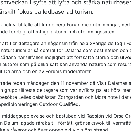
rismveckan i syfte att lyfta och stärka naturbase
rskilt fokus på ledbaserad turism.
ick vi tillfälle att kombinera Forum med utbildningar, certif
nde företag, offentliga aktörer och utbildningssäten.
r att fler deltagare än någonsin från hela Sverige deltog i 
naturturism är så central för Dalarna som destination och 
sådana här tillfällen möjlighet att fortsätta stärka och utv
 aktörer som på olika sätt kan använda naturen som resurs
sit Dalarna och en av Forums moderatorer.
tade redan måndagen den 11 november då Visit Dalarnas af
n grupp tillresta deltagare som var nyfikna på att höra me
besökte Lelles dalahästar, Zorngården och Mora hotell där 
apsdiplomeringen Outdoor Qualified.
å middagsupplevelse och bastubad vid Rädsjön vid Orsa Grö
en Dalum lagade råraka till förrätt, grönsakswok till varmrät
kala råvaror och över öppen eld vid sjöns strand.