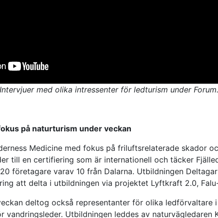
Intervjuer med olika intressenter för ledturism under Forum
 fokus på naturturism under veckan
erness Medicine med fokus på friluftsrelaterade skador oc
er till en certifiering som är internationell och täcker Fjäl
 20 företagare varav 10 från Dalarna. Utbildningen Deltagar
ering att delta i utbildningen via projektet Lyftkraft 2.0, Fa
veckan deltog också representanter för olika ledförvaltare i 
ör vandringsleder. Utbildningen leddes av naturvägledaren