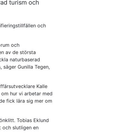
rad turism och
ieringstillfällen och
Forum och
en av de största
eckla naturbaserad
, säger Gunilla Tegen,
färsutvecklare Kalle
r om hur vi arbetar med
de fick lära sig mer om
nklitt. Tobias Eklund
t och slutligen en