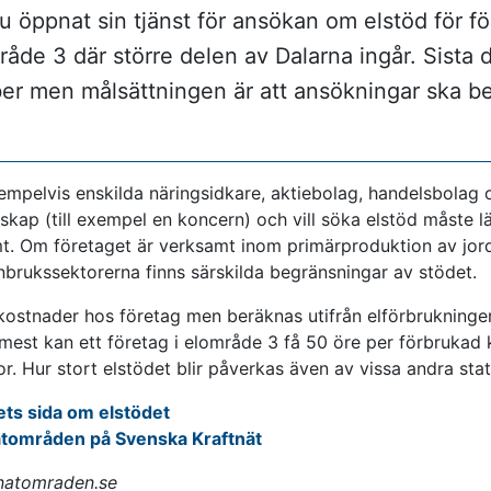
u öppnat sin tjänst för ansökan om elstöd för f
råde 3 där större delen av Dalarna ingår. Sista
er men målsättningen är att ansökningar ska b
mpelvis enskilda näringsidkare, aktiebolag, handelsbolag o
kap (till exempel en koncern) och vill söka elstöd måste l
. Om företaget är verksamt inom primärproduktion av jord
nbrukssektorerna finns särskilda begränsningar av stödet.
 kostnader hos företag men beräknas utifrån elförbrukning
est kan ett företag i elområde 3 få 50 öre per förbrukad
r. Hur stort elstödet blir påverkas även av vissa andra stat
kets sida om elstödet
 nätområden på Svenska Kraftnät
 natomraden.se