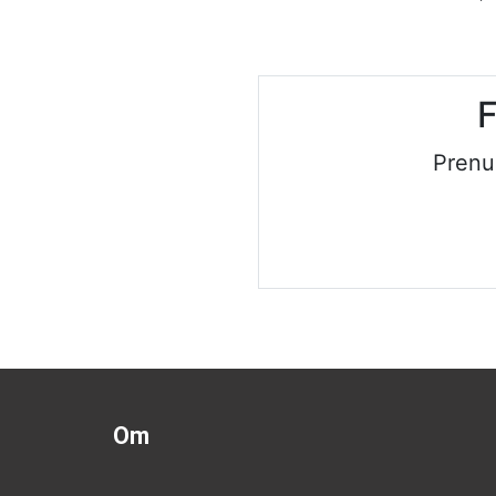
F
Prenu
Om