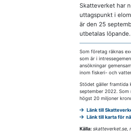
Skatteverket har n
uttagspunkt i elom
är den 25 septemb
utbetalas löpande.
Som företag räknas exe
som är i intressegemens
ansökningar gemensamt
inom fiskeri- och vatte
Stödet gäller framtida
september 2022. Som m
högst 20 miljoner krono
Länk till Skattever
Länk till karta för
Källa:
skatteverket.se,