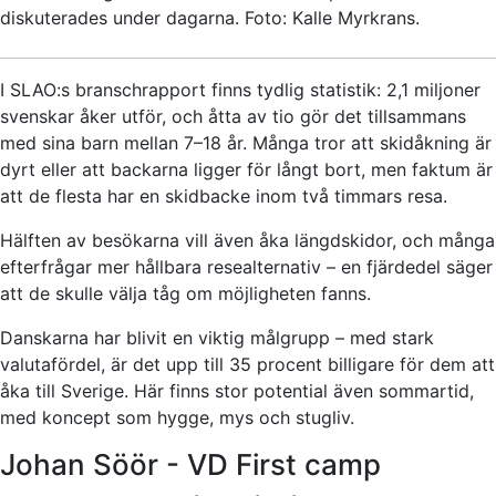
diskuterades under dagarna. Foto: Kalle Myrkrans.
I SLAO:s branschrapport finns tydlig statistik: 2,1 miljoner
svenskar åker utför, och åtta av tio gör det tillsammans
med sina barn mellan 7–18 år. Många tror att skidåkning är
dyrt eller att backarna ligger för långt bort, men faktum är
att de flesta har en skidbacke inom två timmars resa.
Hälften av besökarna vill även åka längdskidor, och många
efterfrågar mer hållbara resealternativ – en fjärdedel säger
att de skulle välja tåg om möjligheten fanns.
Danskarna har blivit en viktig målgrupp – med stark
valutafördel, är det upp till 35 procent billigare för dem att
åka till Sverige. Här finns stor potential även sommartid,
med koncept som hygge, mys och stugliv.
Johan Söör - VD First camp