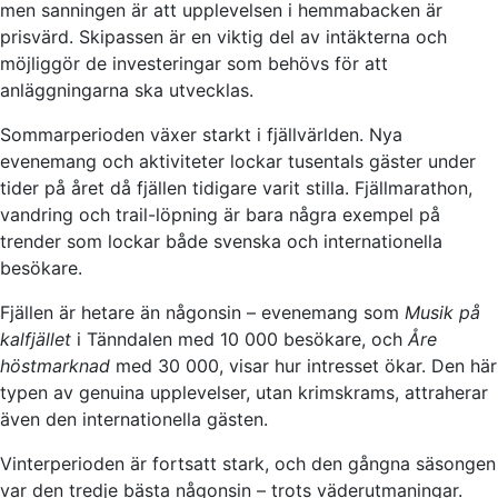
men sanningen är att upplevelsen i hemmabacken är
prisvärd. Skipassen är en viktig del av intäkterna och
möjliggör de investeringar som behövs för att
anläggningarna ska utvecklas.
Sommarperioden växer starkt i fjällvärlden. Nya
evenemang och aktiviteter lockar tusentals gäster under
tider på året då fjällen tidigare varit stilla. Fjällmarathon,
vandring och trail-löpning är bara några exempel på
trender som lockar både svenska och internationella
besökare.
Fjällen är hetare än någonsin – evenemang som
Musik på
kalfjället
i Tänndalen med 10 000 besökare, och
Åre
höstmarknad
med 30 000, visar hur intresset ökar. Den här
typen av genuina upplevelser, utan krimskrams, attraherar
även den internationella gästen.
Vinterperioden är fortsatt stark, och den gångna säsongen
var den tredje bästa någonsin – trots väderutmaningar.