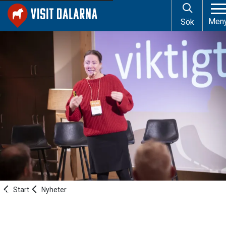
Men
Sök
Start
Nyheter