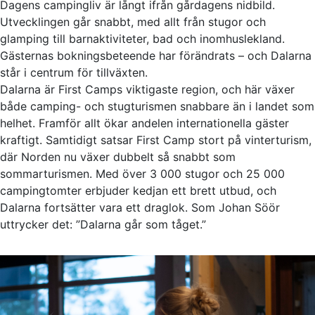
Dagens campingliv är långt ifrån gårdagens nidbild.
Utvecklingen går snabbt, med allt från stugor och
glamping till barnaktiviteter, bad och inomhuslekland.
Gästernas bokningsbeteende har förändrats – och Dalarna
står i centrum för tillväxten.
Dalarna är First Camps viktigaste region, och här växer
både camping- och stugturismen snabbare än i landet som
helhet. Framför allt ökar andelen internationella gäster
kraftigt. Samtidigt satsar First Camp stort på vinterturism,
där Norden nu växer dubbelt så snabbt som
sommarturismen. Med över 3 000 stugor och 25 000
campingtomter erbjuder kedjan ett brett utbud, och
Dalarna fortsätter vara ett draglok. Som Johan Söör
uttrycker det: ”Dalarna går som tåget.”