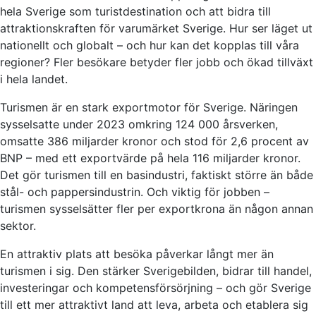
hela Sverige som turistdestination och att bidra till
attraktionskraften för varumärket Sverige. Hur ser läget ut
nationellt och globalt – och hur kan det kopplas till våra
regioner? Fler besökare betyder fler jobb och ökad tillväxt
i hela landet.
Turismen är en stark exportmotor för Sverige. Näringen
sysselsatte under 2023 omkring 124 000 årsverken,
omsatte 386 miljarder kronor och stod för 2,6 procent av
BNP – med ett exportvärde på hela 116 miljarder kronor.
Det gör turismen till en basindustri, faktiskt större än både
stål- och pappersindustrin. Och viktig för jobben –
turismen sysselsätter fler per exportkrona än någon annan
sektor.
En attraktiv plats att besöka påverkar långt mer än
turismen i sig. Den stärker Sverigebilden, bidrar till handel,
investeringar och kompetensförsörjning – och gör Sverige
till ett mer attraktivt land att leva, arbeta och etablera sig