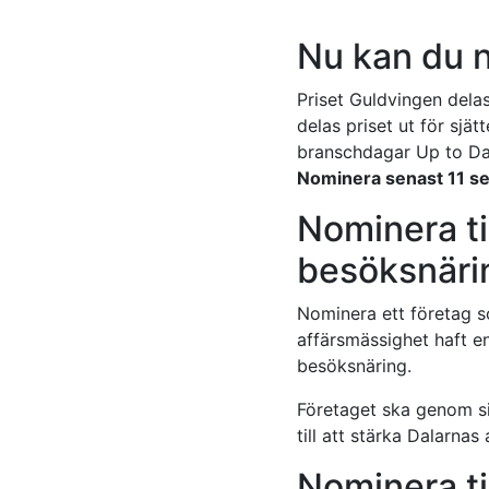
Nu kan du n
Priset Guldvingen dela
delas priset ut för sj
branschdagar Up to Da
Nominera senast 11 s
Nominera ti
besöksnäri
Nominera ett företag s
affärsmässighet haft en
besöksnäring.
Företaget ska genom si
till att stärka Dalarnas
Nominera ti