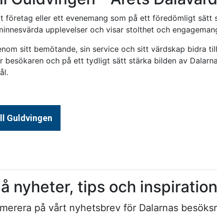
 företag eller ett evenemang som på ett föredömligt sätt st
innesvärda upplevelser och visar stolthet och engagemang
om sitt bemötande, sin service och sitt värdskap bidra till
ör besökaren och på ett tydligt sätt stärka bilden av Dala
ål.
ill Guldvingen
å nyheter, tips och inspiratio
merera på vårt nyhetsbrev för Dalarnas besöksn