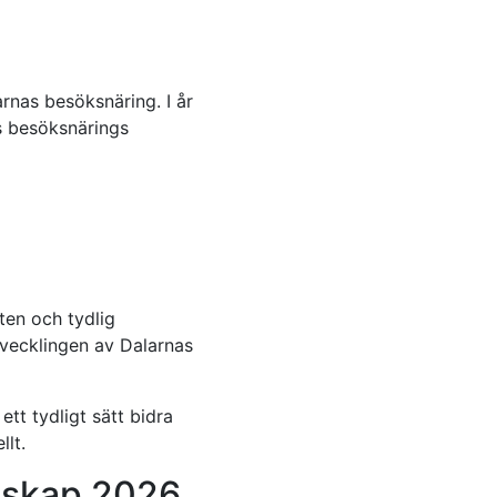
rnas besöksnäring. I år
s besöksnärings
en och tydlig
utvecklingen av Dalarnas
tt tydligt sätt bidra
llt.
rdskap 2026