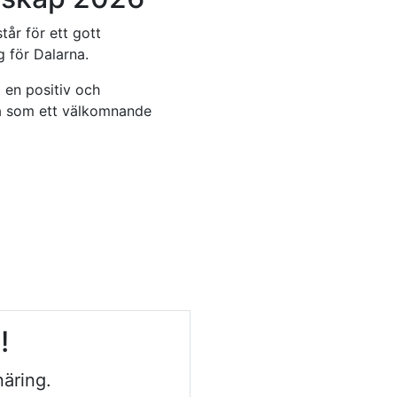
år för ett gott
 för Dalarna.
 en positiv och
rna som ett välkomnande
n!
äring.